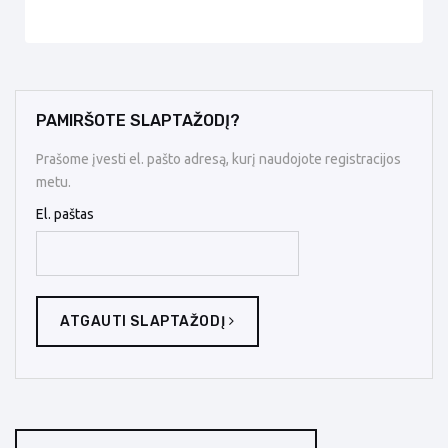
PAMIRŠOTE SLAPTAŽODĮ?
Prašome įvesti el. pašto adresą, kurį naudojote registracijos
metu.
El. paštas
ATGAUTI SLAPTAŽODĮ