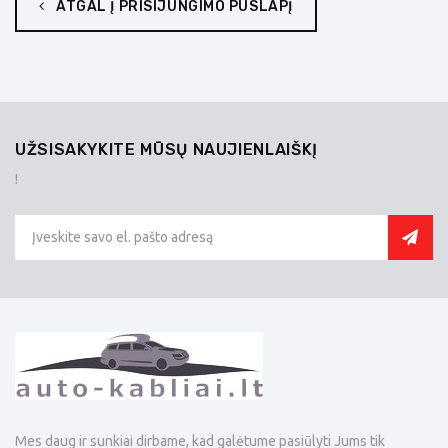
ATGAL Į PRISIJUNGIMO PUSLAPĮ
UŽSISAKYKITE MŪSŲ NAUJIENLAIŠKĮ
!
Mes daug ir sunkiai dirbame, kad galėtume pasiūlyti Jums tik