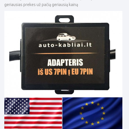
geriausias prekes už pačią geriausią kainą