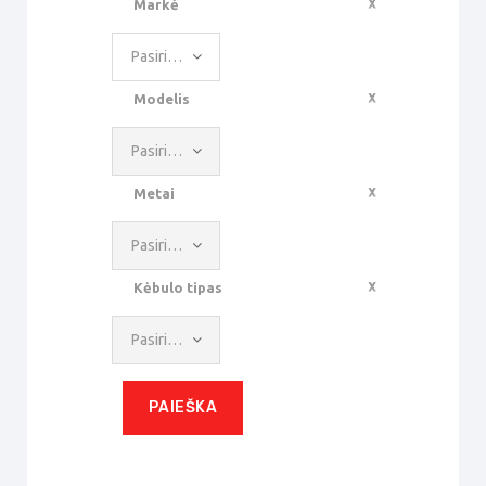
Markė
Pasirinkite reikšmę
Modelis
Pasirinkite reikšmę
Metai
Pasirinkite reikšmę
Kėbulo tipas
Pasirinkite reikšmę
PAIEŠKA