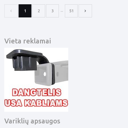
...
1
2
3
51
Vieta reklamai
Variklių apsaugos