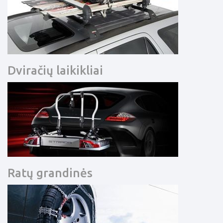
Dviračių laikikliai
Ratų grandinės