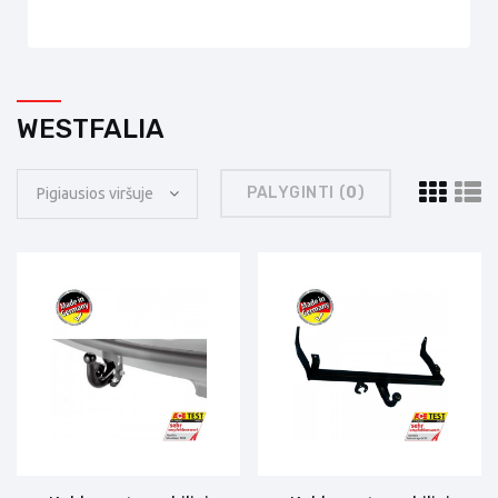
WESTFALIA
PALYGINTI (
0
)
Pigiausios viršuje