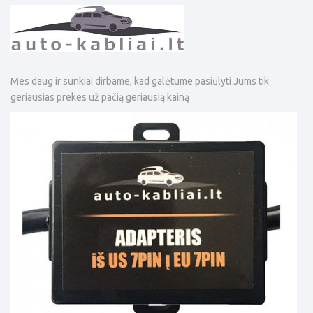
Mes daug ir sunkiai dirbame, kad galėtume pasiūlyti Jums tik
geriausias prekes už pačią geriausią kainą