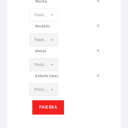
Markė
Pasirinkite reikšmę
Modelis
Pasirinkite reikšmę
Metai
Pasirinkite reikšmę
Kėbulo tipas
Pasirinkite reikšmę
PAIEŠKA