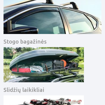
Stogo bagažinės
Slidžių laikikliai