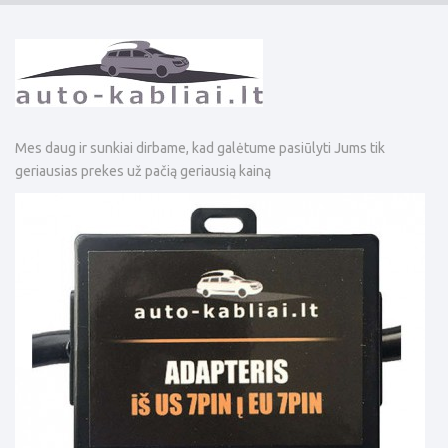
Mes daug ir sunkiai dirbame, kad galėtume pasiūlyti Jums tik
geriausias prekes už pačią geriausią kainą