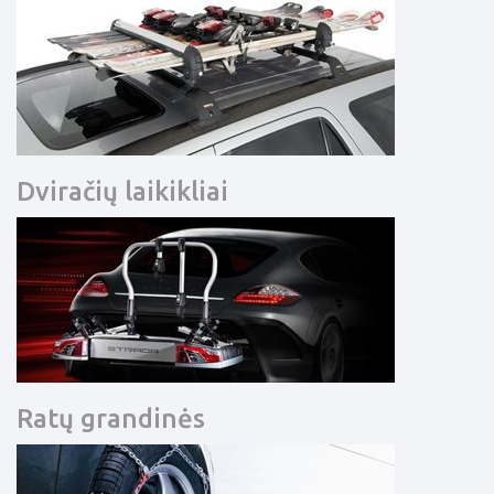
Dviračių laikikliai
Ratų grandinės