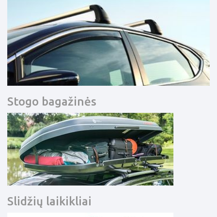
Stogo bagažinės
Slidžių laikikliai