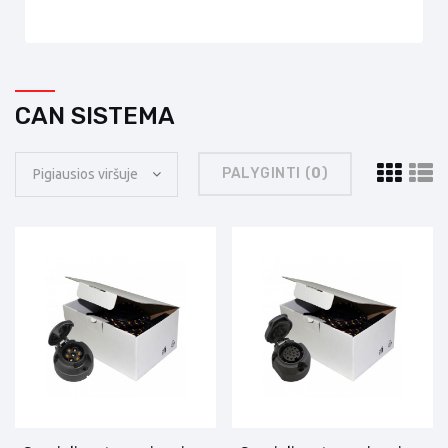
CAN SISTEMA
PALYGINTI (
0
)
Pigiausios viršuje