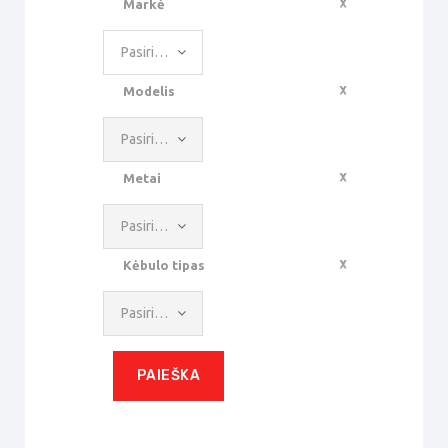
Markė
Pasirinkite reikšmę
Modelis
Pasirinkite reikšmę
Metai
Pasirinkite reikšmę
Kėbulo tipas
Pasirinkite reikšmę
PAIEŠKA