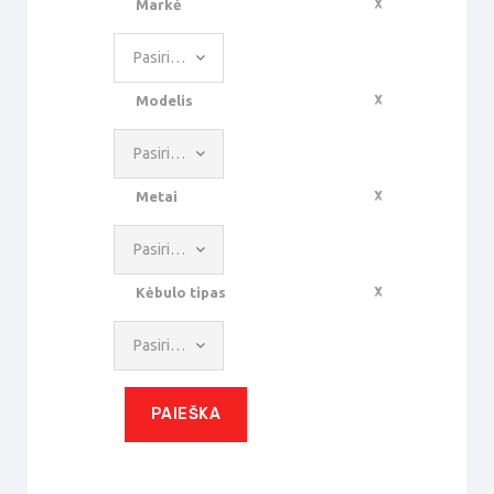
Markė
Pasirinkite reikšmę
Modelis
Pasirinkite reikšmę
Metai
Pasirinkite reikšmę
Kėbulo tipas
Pasirinkite reikšmę
PAIEŠKA