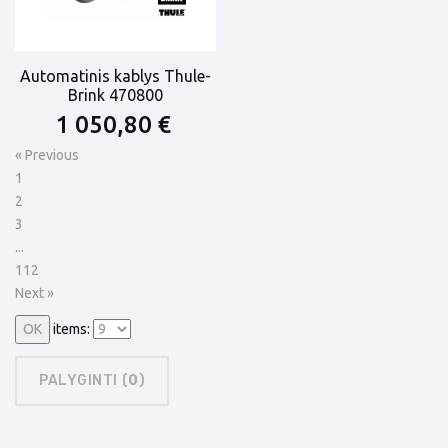
Automatinis kablys Thule-
Brink 470800
1 050,80 €
« Previous
1
2
3
...
112
Next »
items:
PALYGINTI (
0
)