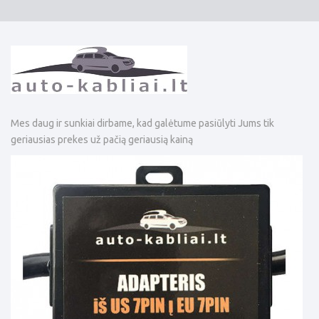
Mes daug ir sunkiai dirbame, kad galėtume pasiūlyti Jums tik
geriausias prekes už pačią geriausią kainą