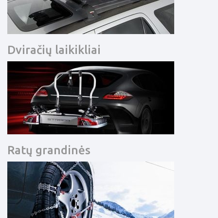
Dviračių laikikliai
Ratų grandinės