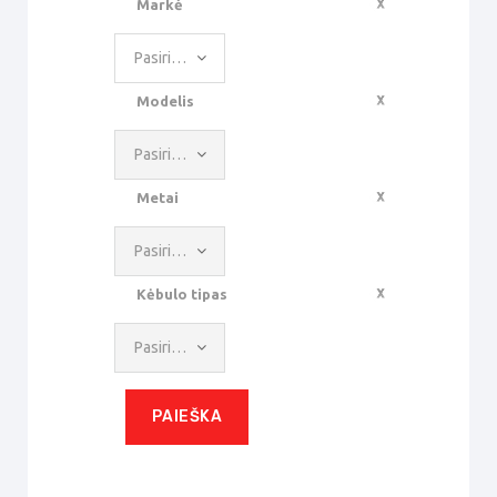
Markė
Pasirinkite reikšmę
Modelis
Pasirinkite reikšmę
Metai
Pasirinkite reikšmę
Kėbulo tipas
Pasirinkite reikšmę
PAIEŠKA