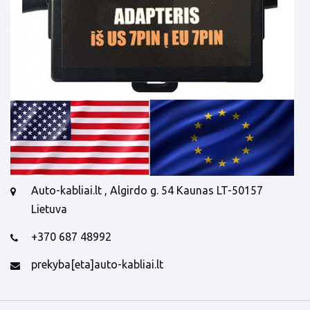
Auto-kabliai.lt , Algirdo g. 54 Kaunas LT-50157
Lietuva
+370 687 48992
prekyba[eta]auto-kabliai.lt