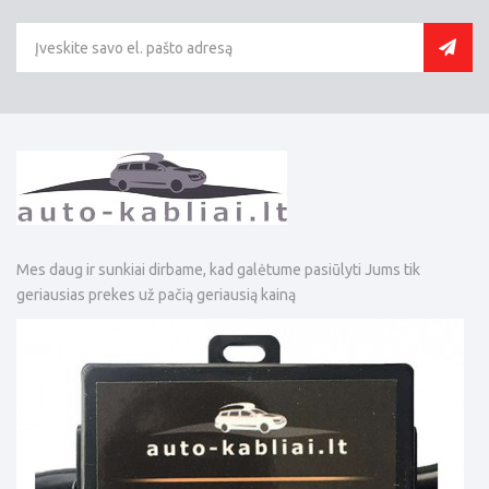
Mes daug ir sunkiai dirbame, kad galėtume pasiūlyti Jums tik
geriausias prekes už pačią geriausią kainą