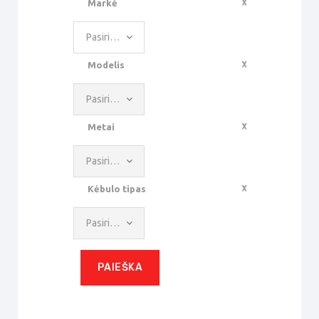
Markė
Pasirinkite reikšmę
Modelis
Pasirinkite reikšmę
Metai
Pasirinkite reikšmę
Kėbulo tipas
Pasirinkite reikšmę
PAIEŠKA