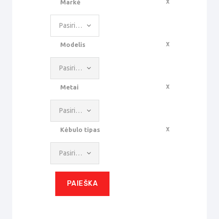
Markė
Pasirinkite reikšmę
Modelis
Pasirinkite reikšmę
Metai
Pasirinkite reikšmę
Kėbulo tipas
Pasirinkite reikšmę
PAIEŠKA