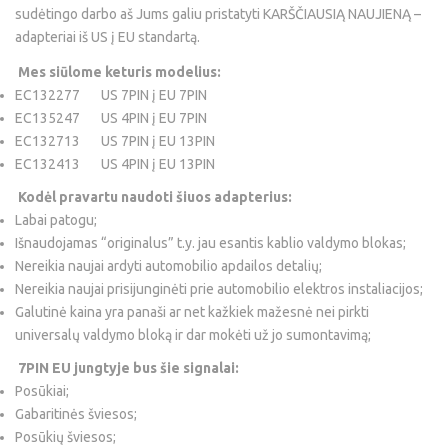
sudėtingo darbo aš Jums galiu pristatyti KARŠČIAUSIĄ NAUJIENĄ –
adapteriai iš US į EU standartą.
Mes siūlome keturis modelius:
EC132277 US 7PIN į EU 7PIN
EC135247 US 4PIN į EU 7PIN
EC132713 US 7PIN į EU 13PIN
EC132413 US 4PIN į EU 13PIN
Kodėl pravartu naudoti šiuos adapterius:
Labai patogu;
Išnaudojamas “originalus” t.y. jau esantis kablio valdymo blokas;
Nereikia naujai ardyti automobilio apdailos detalių;
Nereikia naujai prisijunginėti prie automobilio elektros instaliacijos;
Galutinė kaina yra panaši ar net kažkiek mažesnė nei pirkti
universalų valdymo bloką ir dar mokėti už jo sumontavimą;
7PIN EU jungtyje bus šie signalai:
Posūkiai;
Gabaritinės šviesos;
Posūkių šviesos;