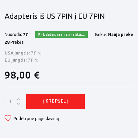
Adapteris iš US 7PIN į EU 7PIN
Nuoroda:
77
Būklė:
Nauja prekė
Pirk dabar, nes gali nelikti....
28
Prekės
USA jungtis:
7 PIN;
EU jungtis
:
7 PIN;
98,00 €
Į KREPŠELĮ
Pridėti prie pageidavimų