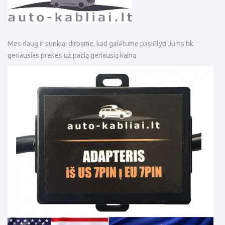
Mes daug ir sunkiai dirbame, kad galėtume pasiūlyti Jums tik
geriausias prekes už pačią geriausią kainą