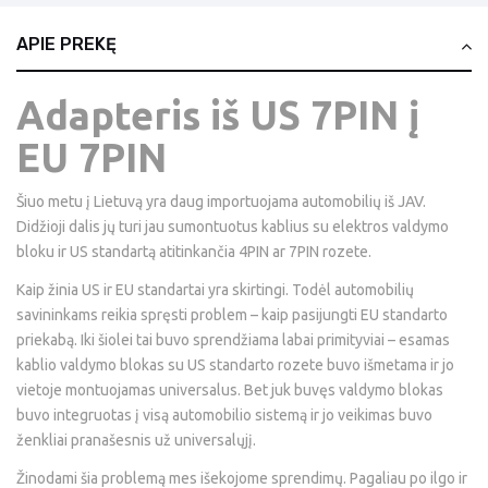
APIE PREKĘ
Adapteris iš US 7PIN į
EU 7PIN
Šiuo metu į Lietuvą yra daug importuojama automobilių iš JAV.
Didžioji dalis jų turi jau sumontuotus kablius su elektros valdymo
bloku ir US standartą atitinkančia 4PIN ar 7PIN rozete.
Kaip žinia US ir EU standartai yra skirtingi. Todėl automobilių
savininkams reikia spręsti problem – kaip pasijungti EU standarto
priekabą. Iki šiolei tai buvo sprendžiama labai primityviai – esamas
kablio valdymo blokas su US standarto rozete buvo išmetama ir jo
vietoje montuojamas universalus. Bet juk buvęs valdymo blokas
buvo integruotas į visą automobilio sistemą ir jo veikimas buvo
ženkliai pranašesnis už universalųjį.
Žinodami šia problemą mes išekojome sprendimų. Pagaliau po ilgo ir