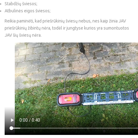
Stabdžių šviesos;
Atbulinės eigos šviesos;
Reikia paminėti, kad priešrūkinių šviesų nebus, nes kaip žinia JAV
priešrūkinių žibintų nėra, todėl ir jungtyse kurios yra sumontuotos
JAV šių šviesų nėra.