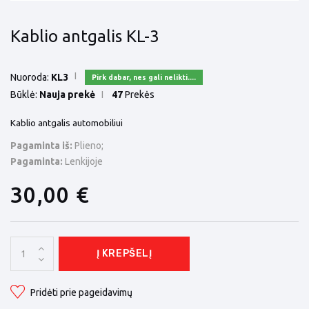
Kablio antgalis KL-3
Nuoroda:
KL3
Pirk dabar, nes gali nelikti....
Būklė:
Nauja prekė
47
Prekės
Kablio antgalis automobiliui
Pagaminta iš:
Plieno;
Pagaminta:
Lenkijoje
30,00 €
Į KREPŠELĮ
Pridėti prie pageidavimų