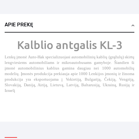
APIE PREKĘ
Kalblio antgalis KL-3
Lenkų įmonė Auto-Hak specializuojasi automobilinių kablių (grąžulų) skirtų
lengviesiems automobiliams ir mikroautobusams gamyboje. Šiandien ši
įmonė automobilinius kablius gamina daugiau nei 1000 automobilių
modelių. Įmonės produkcija prekiauja apie 1000 Lenkijos įmonių ir žinoma
produkcija yra eksportuojama į Vokietiją, Bulgariją, Čekiją, Vengriją,
Slovakiją, Daniją, Airiją, Lietuvą, Latviją, Baltarusiją, Ukrainą, Rusiją ir
Izraelį