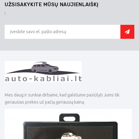
UŽSISAKYKITE MŪSŲ NAUJIENLAIŠKĮ
!
Mes daug ir sunkiai dirbame, kad galėtume pasiūlyti Jums tik
geriausias prekes už pačią geriausią kainą