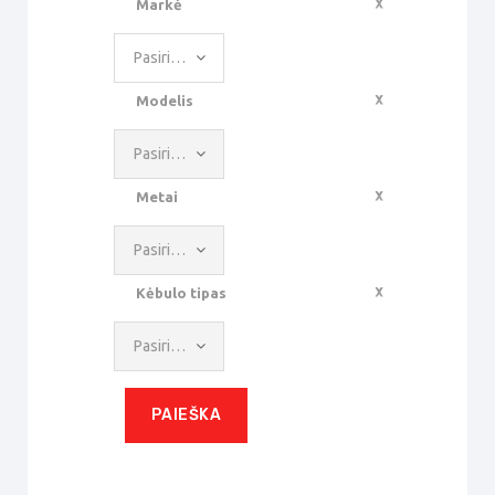
Markė
Pasirinkite reikšmę
Modelis
Pasirinkite reikšmę
Metai
Pasirinkite reikšmę
Kėbulo tipas
Pasirinkite reikšmę
PAIEŠKA