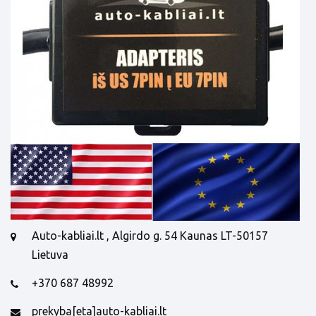
Auto-kabliai.lt , Algirdo g. 54 Kaunas LT-50157
Lietuva
+370 687 48992
prekyba[eta]auto-kabliai.lt