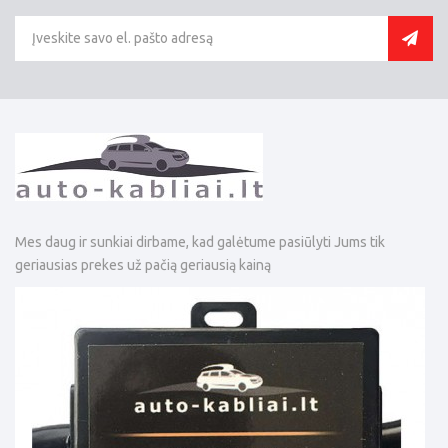
Mes daug ir sunkiai dirbame, kad galėtume pasiūlyti Jums tik
geriausias prekes už pačią geriausią kainą