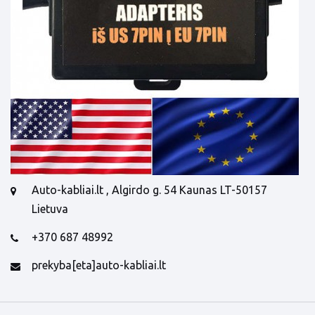
Auto-kabliai.lt , Algirdo g. 54 Kaunas LT-50157
Lietuva
+370 687 48992
prekyba[eta]auto-kabliai.lt