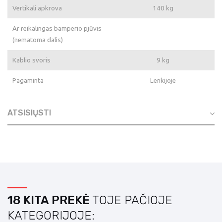
Vertikali apkrova
140 kg
Ar reikalingas bamperio pjūvis
(nematoma dalis)
Kablio svoris
9 kg
Pagaminta
Lenkijoje
ATSISIŲSTI
18 KITA PREKĖ
TOJE PAČIOJE
KATEGORIJOJE: