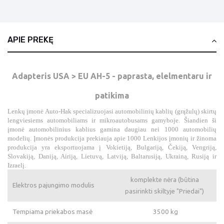
APIE PREKĘ
Adapteris USA > EU AH-5 - paprasta, elelmentaru ir
patikima
Lenkų įmonė Auto-Hak specializuojasi automobilinių kablių (grąžulų) skirtų
lengviesiems automobiliams ir mikroautobusams gamyboje. Šiandien ši
įmonė automobilinius kablius gamina daugiau nei 1000 automobilių
modelių. Įmonės produkcija prekiauja apie 1000 Lenkijos įmonių ir žinoma
produkcija yra eksportuojama į Vokietiją, Bulgariją, Čekiją, Vengriją,
Slovakiją, Daniją, Airiją, Lietuvą, Latviją, Baltarusiją, Ukrainą, Rusiją ir
Izraelį.
komplekte nėra (būtina
Elektros pajungimo modulis
pasirinkti skiltyje "Priedai")
Tempiama priekabos masė
3500 kg