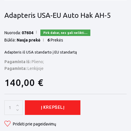
Adapteris USA-EU Auto Hak AH-5
Nuoroda:
07604
Pirk dabar, nes gali nelikti....
Būklė:
Nauja prekė
6
Prekės
Adapteris iš USA standarto į EU standartą
Pagaminta iš:
Plieno;
Pagaminta:
Lenkijoje
140,00 €
Į KREPŠELĮ
Pridėti prie pageidavimų