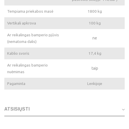
Tempiama priekabos masė
1800 kg
Vertikali apkrova
100 kg
Ar reikalingas bamperio pjūvis
ne
(nematoma dalis)
Kablio svoris
17,4 kg
Ar reikalingas bamperio
taip
nuėmimas
Pagaminta
Lenkijoje
ATSISIŲSTI