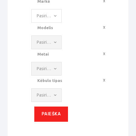
Markė
Pasirinkite reikšmę
Modelis
Pasirinkite reikšmę
Metai
Pasirinkite reikšmę
Kėbulo tipas
Pasirinkite reikšmę
PAIEŠKA