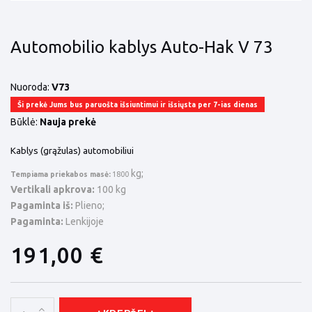
Automobilio kablys Auto-Hak V 73
Nuoroda:
V73
Ši prekė Jums bus paruošta išsiuntimui ir išsiųsta per 7-ias dienas
Būklė:
Nauja prekė
Kablys (grąžulas) automobiliui
kg;
Tempiama priekabos masė:
1800
Vertikali apkrova:
100 kg
Pagaminta iš:
Plieno;
Pagaminta:
Lenkijoje
191,00 €