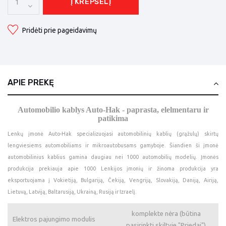
Į KREPŠELĮ
Pridėti prie pageidavimų
APIE PREKĘ
Automobilio kablys Auto-Hak - paprasta, elelmentaru ir
patikima
Lenkų įmonė Auto-Hak specializuojasi automobilinių kablių (grąžulų) skirtų
lengviesiems automobiliams ir mikroautobusams gamyboje. Šiandien ši įmonė
automobilinius kablius gamina daugiau nei 1000 automobilių modelių. Įmonės
produkcija prekiauja apie 1000 Lenkijos įmonių ir žinoma produkcija yra
eksportuojama į Vokietiją, Bulgariją, Čekiją, Vengriją, Slovakiją, Daniją, Airiją,
Lietuvą, Latviją, Baltarusiją, Ukrainą, Rusiją ir Izraelį.
komplekte nėra (būtina
Elektros pajungimo modulis
pasirinkti skiltyje "Priedai")