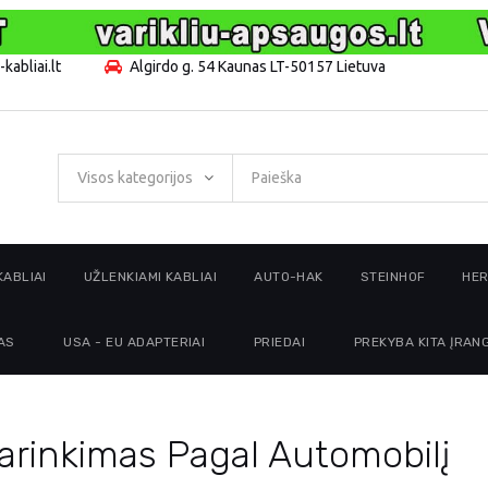
kabliai.lt
Algirdo g. 54 Kaunas LT-50157 Lietuva
Visos kategorijos
KABLIAI
UŽLENKIAMI KABLIAI
AUTO-HAK
STEINHOF
HE
AS
USA - EU ADAPTERIAI
PRIEDAI
PREKYBA KITA ĮRAN
arinkimas Pagal Automobilį