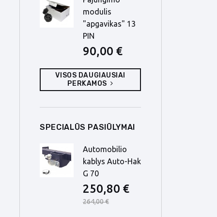
modulis
"apgavikas" 13
PIN
90,00 €
VISOS DAUGIAUSIAI
PERKAMOS
SPECIALŪS PASIŪLYMAI
Automobilio
kablys Auto-Hak
G 70
250,80 €
264,00 €