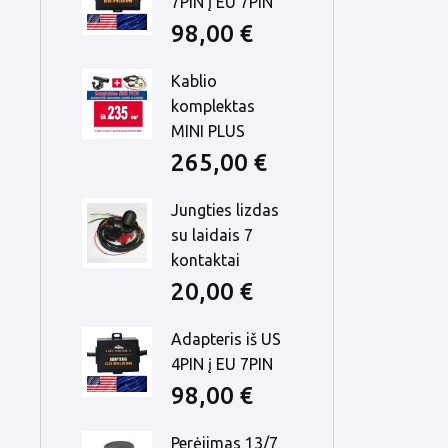
7PIN į EU 7PIN
98,00 €
Kablio
komplektas
MINI PLUS
265,00 €
Jungties lizdas
su laidais 7
kontaktai
20,00 €
Adapteris iš US
4PIN į EU 7PIN
98,00 €
Perėjimas 13/7