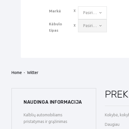
Markė
Pasirinkite reikšmę
Kėbulo
Pasirinkite reikšmę
tipas
Home
Witter
PREK
NAUDINGA INFORMACIJA
Kokybė, kokybė
Kalblių automobiliams
pristatymas ir grąžinimas
Daugiau