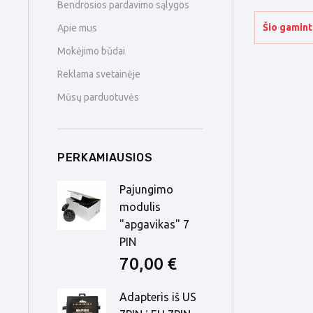
Bendrosios pardavimo sąlygos
Šio gamint
Apie mus
Mokėjimo būdai
Reklama svetainėje
Mūsų parduotuvės
PERKAMIAUSIOS
Pajungimo
modulis
"apgavikas" 7
PIN
70,00 €
Adapteris iš US