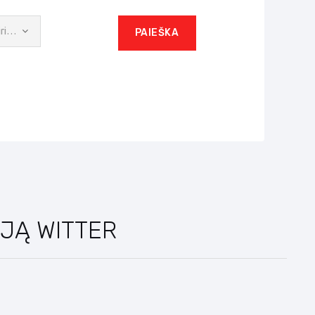
Pasirinkite reikšmę
PAIEŠKA
JĄ WITTER