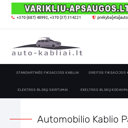
+370 (687) 48992
,
+370 (37) 314221
prekyba[eta]auto-
STANDARTINĖS FIKSACIJOS KABLIAI
GREITOS FIKSACIJOS 
ELEKTROS BLOKŲ SKIRTUMAI
EKELTROS BLOKŲ KODAVIM
Automobilio Kablio P