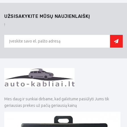
UŽSISAKYKITE MŪSŲ NAUJIENLAIŠKĮ
!
Mes daug ir sunkiai dirbame, kad galėtume pasiūlyti Jums tik
geriausias prekes už pačią geriausią kainą