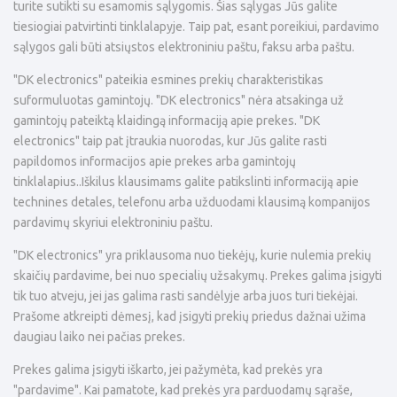
turite sutikti su esamomis sąlygomis. Šias sąlygas Jūs galite
tiesiogiai patvirtinti tinklalapyje. Taip pat, esant poreikiui, pardavimo
sąlygos gali būti atsiųstos elektroniniu paštu, faksu arba paštu.
"DK electronics" pateikia esmines prekių charakteristikas
suformuluotas gamintojų. "DK electronics" nėra atsakinga už
gamintojų pateiktą klaidingą informaciją apie prekes. "DK
electronics" taip pat įtraukia nuorodas, kur Jūs galite rasti
papildomos informacijos apie prekes arba gamintojų
tinklalapius..Iškilus klausimams galite patikslinti informaciją apie
technines detales, telefonu arba užduodami klausimą kompanijos
pardavimų skyriui elektroniniu paštu.
"DK electronics" yra priklausoma nuo tiekėjų, kurie nulemia prekių
skaičių pardavime, bei nuo specialių užsakymų. Prekes galima įsigyti
tik tuo atveju, jei jas galima rasti sandėlyje arba juos turi tiekėjai.
Prašome atkreipti dėmesį, kad įsigyti prekių priedus dažnai užima
daugiau laiko nei pačias prekes.
Prekes galima įsigyti iškarto, jei pažymėta, kad prekės yra
"pardavime". Kai pamatote, kad prekės yra parduodamų sąraše,