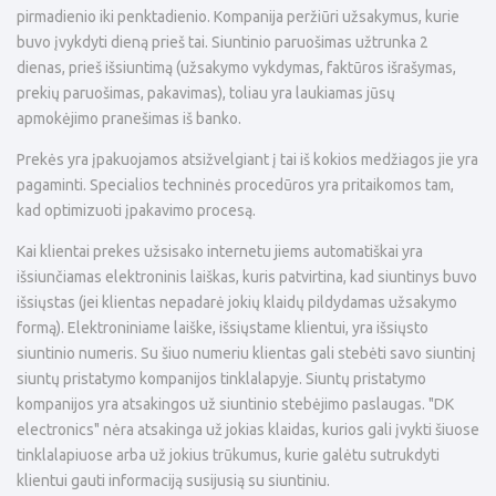
pirmadienio iki penktadienio. Kompanija peržiūri užsakymus, kurie
buvo įvykdyti dieną prieš tai. Siuntinio paruošimas užtrunka 2
dienas, prieš išsiuntimą (užsakymo vykdymas, faktūros išrašymas,
prekių paruošimas, pakavimas), toliau yra laukiamas jūsų
apmokėjimo pranešimas iš banko.
Prekės yra įpakuojamos atsižvelgiant į tai iš kokios medžiagos jie yra
pagaminti. Specialios techninės procedūros yra pritaikomos tam,
kad optimizuoti įpakavimo procesą.
Kai klientai prekes užsisako internetu jiems automatiškai yra
išsiunčiamas elektroninis laiškas, kuris patvirtina, kad siuntinys buvo
išsiųstas (jei klientas nepadarė jokių klaidų pildydamas užsakymo
formą). Elektroniniame laiške, išsiųstame klientui, yra išsiųsto
siuntinio numeris. Su šiuo numeriu klientas gali stebėti savo siuntinį
siuntų pristatymo kompanijos tinklalapyje. Siuntų pristatymo
kompanijos yra atsakingos už siuntinio stebėjimo paslaugas. "DK
electronics" nėra atsakinga už jokias klaidas, kurios gali įvykti šiuose
tinklalapiuose arba už jokius trūkumus, kurie galėtu sutrukdyti
klientui gauti informaciją susijusią su siuntiniu.