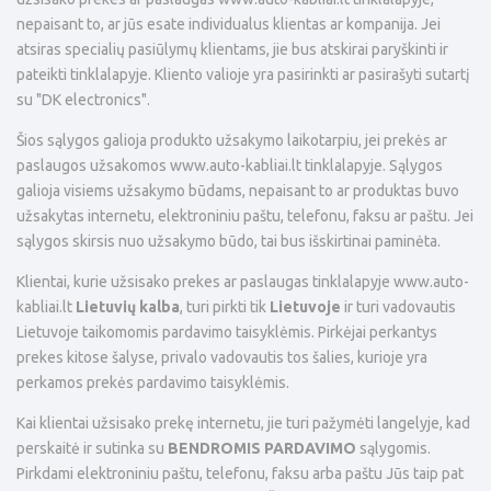
nepaisant to, ar jūs esate individualus klientas ar kompanija. Jei
atsiras specialių pasiūlymų klientams, jie bus atskirai paryškinti ir
pateikti tinklalapyje. Kliento valioje yra pasirinkti ar pasirašyti sutartį
su "DK electronics".
Šios sąlygos galioja produkto užsakymo laikotarpiu, jei prekės ar
paslaugos užsakomos
www.
auto-kabliai.lt tinklalapyje. Sąlygos
galioja visiems užsakymo būdams, nepaisant to ar produktas buvo
užsakytas internetu, elektroniniu paštu, telefonu, faksu ar paštu. Jei
sąlygos skirsis nuo užsakymo būdo, tai bus išskirtinai paminėta.
Klientai, kurie užsisako prekes ar paslaugas tinklalapyje
www.
auto-
kabliai.lt
Lietuvių kalba
, turi pirkti tik
Lietuvoje
ir turi vadovautis
Lietuvoje taikomomis pardavimo taisyklėmis. Pirkėjai perkantys
prekes kitose šalyse, privalo vadovautis tos šalies, kurioje yra
perkamos prekės pardavimo taisyklėmis.
Kai klientai užsisako prekę internetu, jie turi pažymėti langelyje, kad
perskaitė ir sutinka su
BENDROMIS PARDAVIMO
sąlygomis.
Pirkdami elektroniniu paštu, telefonu, faksu arba paštu Jūs taip pat