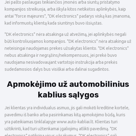
Jei pašto paslaugas teikiančios įmonės arba siuntų pristatymo
kompanijos streikuoja, arba iškyla kitos netikėtos aplinkybės, kaip
antai "force majeures", "DK electronics" padarys viską kas įmanoma,
kad informuotų klientą kada siuntinys buvo išsiųstas.
"DK electronics" nėra atsakinga už atvežimą, jei aplinkybės negali
būti kontroliuojamos kompanijos. "DK electronics" nėra atsakinga už
neteisingai naudojamas prekes užsakytas kliento. "DK electronics"
nebus atsakinga ir negrąžins/nekompensuos, jei prekė buvo
naudojama nesivadovaujant vartotojo instrukcija arba prekės
sudedamosios dalys bus visiškai arba dalinai sugadintos.
Apmokėjimo už automobilinius
kablius sąlygos
Jei klientas yra individualus asmuo, jis gali mokėti kreditine kortele,
pavedimu iš banko arba pasirinkamas kitą apmokėjimo būdą, kuris
yra pateikiamas tinklalapyje
www.
auto-kabliai.lt. Klientas turi
užtikrinti, kad turi užtenkamai įgaliojimų atlikti pavedimą. "DK
electronics" patikrina visus užsakymus. "DK electronics" gali