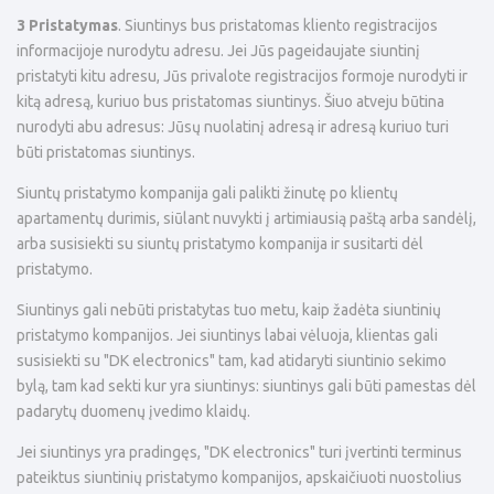
3 Pristatymas
. Siuntinys bus pristatomas kliento registracijos
informacijoje nurodytu adresu. Jei Jūs pageidaujate siuntinį
pristatyti kitu adresu, Jūs privalote registracijos formoje nurodyti ir
kitą adresą, kuriuo bus pristatomas siuntinys. Šiuo atveju būtina
nurodyti abu adresus: Jūsų nuolatinį adresą ir adresą kuriuo turi
būti pristatomas siuntinys.
Siuntų pristatymo kompanija gali palikti žinutę po klientų
apartamentų durimis, siūlant nuvykti į artimiausią paštą arba sandėlį,
arba susisiekti su siuntų pristatymo kompanija ir susitarti dėl
pristatymo.
Siuntinys gali nebūti pristatytas tuo metu, kaip žadėta siuntinių
pristatymo kompanijos. Jei siuntinys labai vėluoja, klientas gali
susisiekti su "DK electronics" tam, kad atidaryti siuntinio sekimo
bylą, tam kad sekti kur yra siuntinys: siuntinys gali būti pamestas dėl
padarytų duomenų įvedimo klaidų.
Jei siuntinys yra pradingęs, "DK electronics" turi įvertinti terminus
pateiktus siuntinių pristatymo kompanijos, apskaičiuoti nuostolius