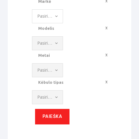
Markė
Pasirinkite reikšmę
Modelis
Pasirinkite reikšmę
Metai
Pasirinkite reikšmę
Kėbulo tipas
Pasirinkite reikšmę
PAIEŠKA