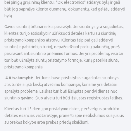
bei pinigų grąžinimą klientui. "DK electronics" atidarys bylą ir gali
būti jog paprašys kliento duomenų, dokumentų, kad galėtų atidaryti
bylą.
Gavus siuntinį būtinai reikia pasirašyti. Jei siuntinys yra sugadintas,
klientas turi jo atsisakyti ir užfiksuoti detales kartu su siuntinių
pristatymo kompanijos atstovu. Klientas taip pat gali atidaryti
siuntinį ir patikrinti jo turinį, nepažeidžiant prekių pakuočių, prieš
pasirašant ant siuntinio priėmimo formos. Jei yra problemų, visa tai
turi būti užrašyta siuntų pristatymo formoje, kurią pateikia siuntų
pristatymo kompanija.
4 Atsakomybė
. Jei Jums buvo pristatytas sugadintas siuntinys,
Jūs turite siųsti laišką atvežimo kompanijai, kuriame yra detaliai
aprašyta problema. Laiškas turi būti išsiųstas per dvi dienas nuo
siuntinio gavimo. Šiuo atveju turi būti išsiųstas registruotas laiškas.
Klientas turi 15 dienų po pristatymo datos, peržvelgus produkto
detales esančias važtaraštyje, pranešti apie netikslumus susijusius
su prekės kokybe arba prekės priedų skaičiumi.