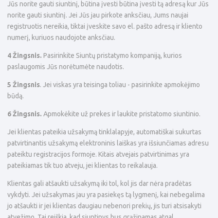
Jūs norite gauti siuntinį, būtina įvesti būtina įvesti tą adresą kur Jūs
norite gauti siuntinį. Jei Jūs jau pirkote anksčiau, Jums naujai
registruotis nereikia, tiktai įveskite savo el. pašto adresą ir kliento
numerį, kuriuos naudojote anksčiau.
4 Žingsnis.
Pasirinkite Siuntų pristatymo kompaniją, kurios
paslaugomis Jūs norėtumėte naudotis.
5 Žingsnis
. Jei viskas yra teisinga toliau - pasirinkite apmokėjimo
būdą.
6 Žingsnis.
Apmokėkite už prekes ir laukite pristatomo siuntinio.
Jei klientas pateikia užsakymą tinklalapyje, automatiškai sukurtas
patvirtinantis užsakymą elektroninis laiškas yra išsiunčiamas adresu
pateiktu registracijos formoje. Kitais atvejais patvirtinimas yra
pateikiamas tik tuo atveju, jei klientas to reikalauja.
Klientas gali atšaukti užsakymą iki tol, kol jis dar nėra pradėtas
vykdyti. Jei užsakymas jau yra pasiekęs tą lygmenį, kai nebegalima
jo atšaukti ir jei klientas daugiau nebenori prekių, jis turi atsisakyti
atvežimo. Tai reiškia, kad siuntinys bus grąžinamas atgal