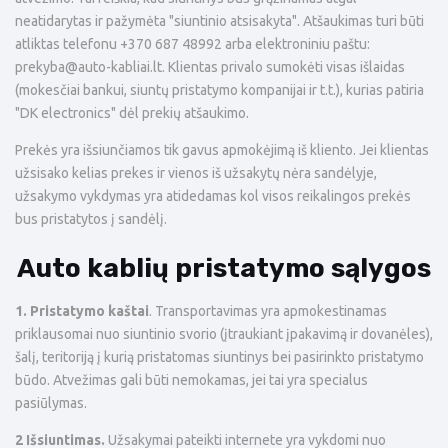
neatidarytas ir pažymėta "siuntinio atsisakyta". Atšaukimas turi būti
atliktas telefonu +370 687 48992 arba elektroniniu paštu:
prekyba
@auto-kabliai.lt
. Klientas privalo sumokėti visas išlaidas
(mokesčiai bankui, siuntų pristatymo kompanijai ir t.t.), kurias patiria
"DK electronics" dėl prekių atšaukimo.
Prekės yra išsiunčiamos tik gavus apmokėjimą iš kliento. Jei klientas
užsisako kelias prekes ir vienos iš užsakytų nėra sandėlyje,
užsakymo vykdymas yra atidedamas kol visos reikalingos prekės
bus pristatytos į sandėlį.
Auto kablių pristatymo sąlygos
1. Pristatymo kaštai
. Transportavimas yra apmokestinamas
priklausomai nuo siuntinio svorio (įtraukiant įpakavimą ir dovanėles),
šalį, teritoriją į kurią pristatomas siuntinys bei pasirinkto pristatymo
būdo. Atvežimas gali būti nemokamas, jei tai yra specialus
pasiūlymas.
2 Išsiuntimas.
Užsakymai pateikti internete yra vykdomi nuo