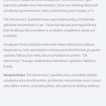
paprašyti pateikti visus dokumentus, kurie yra reikalingi aktyvuoti
užsakymą: gyvenamosios vietos patvirtinimą, paso kopijas ir t.t.
"DK electronics" pasilieka teisę nepristatyti prekių, kol klientas
galutinai nesumokėjo už jas. Tačiau tai taip pat įpareigoja klientą
būti atsakingu dėl praradimo ar produkto sugadinimo, kai jie yra
pristatyti.
Užsakymo forma užpildyta internete neturi važtaraščio statuso.
Nepaisant to, kokį apmokėjimo metodą pasirinko klientas, jis gauna
sąskaitą-faktūrą tuo metu, kai yra pristatomos prekės. "DK
electronics" išsaugo skaitmeninę kiekvienos sąskaitos-faktūros
kopiją.
Neapmokėjus
"DK electronics" pasilieka teisę atsisakyti vykdyti
užsakymą arba atvežti prekes, jei klientas nesumokėjo visos sumos
arba dalies sumos už praeitą pirkinį arba jam buvo iškeltas ieškinys.