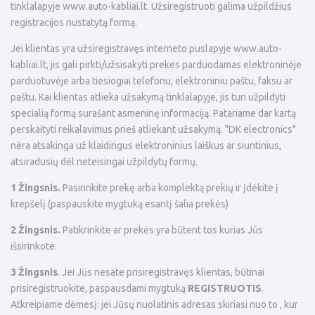
tinklalapyje
www.
auto-kabliai.lt. Užsiregistruoti galima užpildžius
registracijos nustatytą formą.
Jei klientas yra užsiregistravęs interneto puslapyje
www.
auto-
kabliai.lt, jis gali pirkti/užsisakyti prekes parduodamas elektroninėje
parduotuvėje arba tiesiogiai telefonu, elektroniniu paštu, faksu ar
paštu. Kai klientas atlieka užsakymą tinklalapyje, jis turi užpildyti
specialią formą surašant asmeninę informaciją. Patariame dar kartą
perskaityti reikalavimus prieš atliekant užsakymą. "DK electronics"
nėra atsakinga už klaidingus elektroninius laiškus ar siuntinius,
atsiradusių dėl neteisingai užpildytų formų.
1 Žingsnis.
Pasirinkite prekę arba komplektą prekių ir įdėkite į
krepšelį (paspauskite mygtuką esantį šalia prekės)
2 Žingsnis.
Patikrinkite ar prekės yra būtent tos kurias Jūs
išsirinkote.
3
Žingsnis
. Jei Jūs nesate prisiregistravęs klientas, būtinai
prisiregistruokite, paspausdami mygtuką
REGISTRUOTIS
.
Atkreipiame dėmesį: jei Jūsų nuolatinis adresas skiriasi nuo to , kur