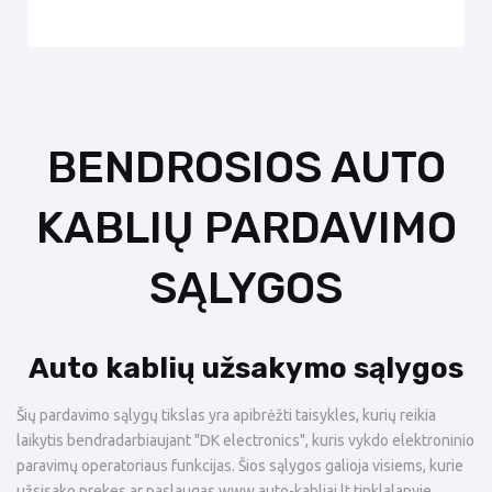
BENDROSIOS AUTO
KABLIŲ PARDAVIMO
SĄLYGOS
Auto kablių užsakymo sąlygos
Šių pardavimo sąlygų tikslas yra apibrėžti taisykles, kurių reikia
laikytis bendradarbiaujant "DK electronics", kuris vykdo elektroninio
paravimų operatoriaus funkcijas. Šios sąlygos galioja visiems, kurie
užsisako prekes ar paslaugas
www.
auto-kabliai.lt tinklalapyje,