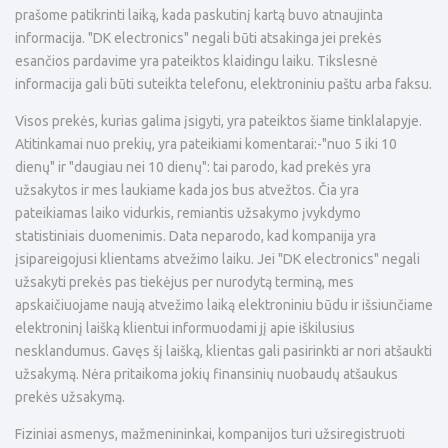
prašome patikrinti laiką, kada paskutinį kartą buvo atnaujinta
informacija. "DK electronics" negali būti atsakinga jei prekės
esančios pardavime yra pateiktos klaidingu laiku. Tikslesnė
informacija gali būti suteikta telefonu, elektroniniu paštu arba faksu.
Visos prekės, kurias galima įsigyti, yra pateiktos šiame tinklalapyje.
Atitinkamai nuo prekių, yra pateikiami komentarai:-"nuo 5 iki 10
dienų" ir "daugiau nei 10 dienų": tai parodo, kad prekės yra
užsakytos ir mes laukiame kada jos bus atvežtos. Čia yra
pateikiamas laiko vidurkis, remiantis užsakymo įvykdymo
statistiniais duomenimis. Data neparodo, kad kompanija yra
įsipareigojusi klientams atvežimo laiku. Jei "DK electronics" negali
užsakyti prekės pas tiekėjus per nurodytą terminą, mes
apskaičiuojame naują atvežimo laiką elektroniniu būdu ir išsiunčiame
elektroninį laišką klientui informuodami jį apie iškilusius
nesklandumus. Gavęs šį laišką, klientas gali pasirinkti ar nori atšaukti
užsakymą. Nėra pritaikoma jokių finansinių nuobaudų atšaukus
prekės užsakymą.
Fiziniai asmenys, mažmenininkai, kompanijos turi užsiregistruoti