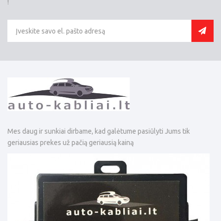
!
Mes daug ir sunkiai dirbame, kad galėtume pasiūlyti Jums tik
geriausias prekes už pačią geriausią kainą