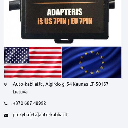
Auto-kabliai.lt , Algirdo g. 54 Kaunas LT-50157
Lietuva
+370 687 48992
prekyba[eta]auto-kabliai.lt