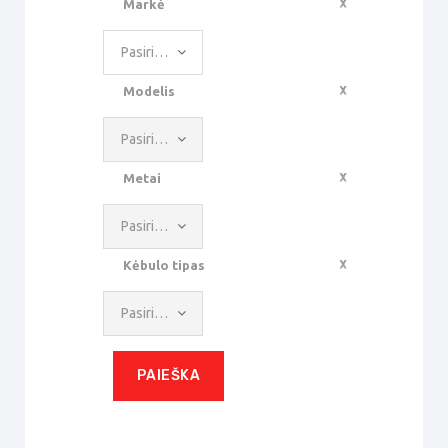
Markė
Pasirinkite reikšmę
Modelis
Pasirinkite reikšmę
Metai
Pasirinkite reikšmę
Kėbulo tipas
Pasirinkite reikšmę
PAIEŠKA