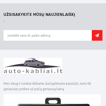
UŽSISAKYKITE MŪSŲ NAUJIENLAIŠKĮ
!
Mes daug ir sunkiai dirbame, kad galėtume pasiūlyti Jums tik
geriausias prekes už pačią geriausią kainą