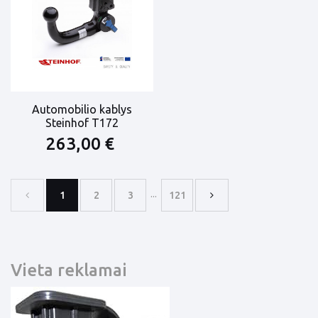
Automobilio kablys
Steinhof T172
263,00 €
...
1
2
3
121
Vieta reklamai