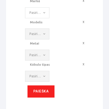
Markė
Pasirinkite reikšmę
Modelis
Pasirinkite reikšmę
Metai
Pasirinkite reikšmę
Kėbulo tipas
Pasirinkite reikšmę
PAIEŠKA