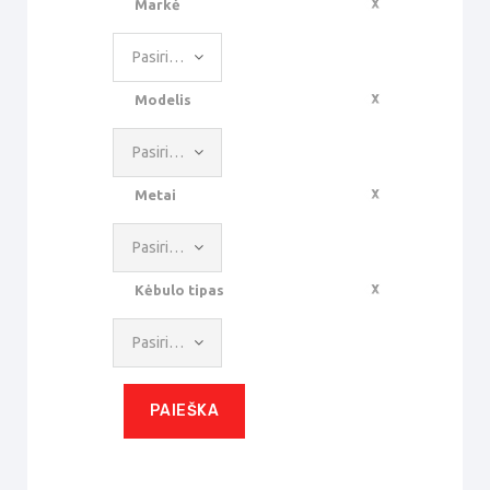
Markė
Pasirinkite reikšmę
Modelis
Pasirinkite reikšmę
Metai
Pasirinkite reikšmę
Kėbulo tipas
Pasirinkite reikšmę
PAIEŠKA