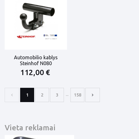
Automobilio kablys
Steinhof N080
112,00 €
...
1
2
3
158
Vieta reklamai