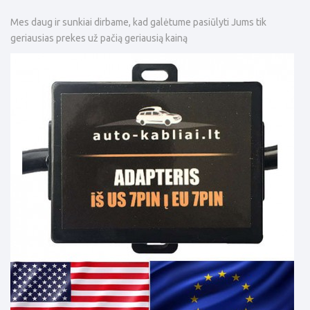
Mes daug ir sunkiai dirbame, kad galėtume pasiūlyti Jums tik
geriausias prekes už pačią geriausią kainą