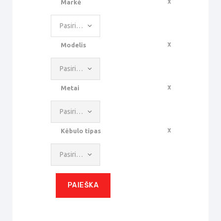
Markė
Pasirinkite reikšmę
Modelis
Pasirinkite reikšmę
Metai
Pasirinkite reikšmę
Kėbulo tipas
Pasirinkite reikšmę
PAIEŠKA